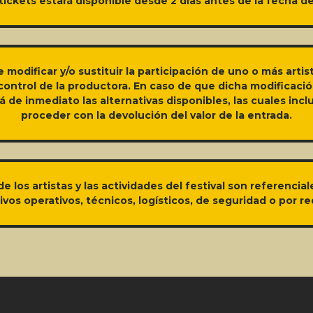
tickets estará disponible desde 2 días antes de la fecha d
e modificar y/o sustituir la participación de uno o más arti
 control de la productora. En caso de que dicha modificaci
 de inmediato las alternativas disponibles, las cuales incl
proceder con la devolución del valor de la entrada.
e los artistas y las actividades del festival son referencia
os operativos, técnicos, logísticos, de seguridad o por req