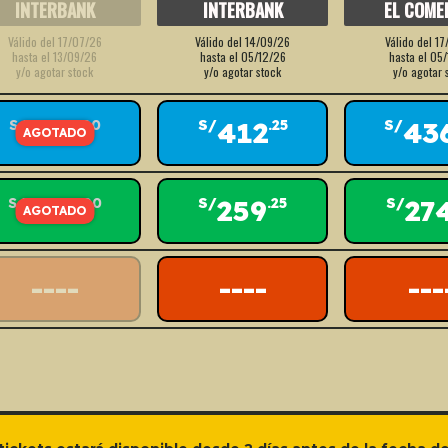
INTERBANK
INTERBANK
EL COME
Válido del 17/07/26
Válido del 14/09/26
Válido del 1
hasta el 13/09/26
hasta el 05/12/26
hasta el 05
y/o agotar stock
y/o agotar stock
y/o agotar 
388
412
43
S/
.00
S/
.25
S/
244
259
27
S/
.00
S/
.25
S/
----
----
---