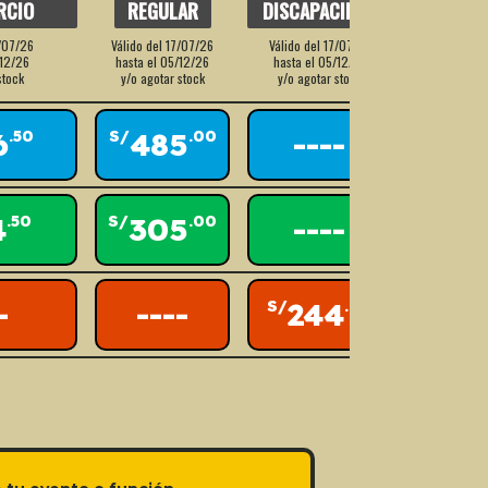
RCIO
REGULAR
DISCAPACIDAD
7/07/26
Válido del 17/07/26
Válido del 17/07/26
/12/26
hasta el 05/12/26
hasta el 05/12/26
stock
y/o agotar stock
y/o agotar stock
6
485
----
.50
S/
.00
4
305
----
.50
S/
.00
-
----
244
S/
.00