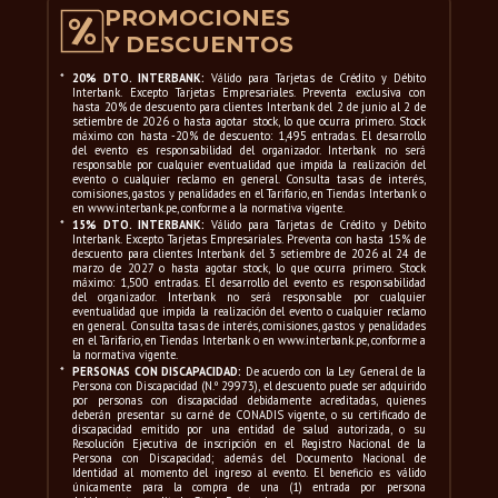
PROMOCIONES
Y DESCUENTOS
*
20% DTO. INTERBANK:
Válido para Tarjetas de Crédito y Débito
Interbank. Excepto Tarjetas Empresariales. Preventa exclusiva con
hasta 20% de descuento para clientes Interbank del 2 de junio al 2 de
setiembre de 2026 o hasta agotar stock, lo que ocurra primero. Stock
máximo con hasta -20% de descuento: 1,495 entradas. El desarrollo
del evento es responsabilidad del organizador. Interbank no será
responsable por cualquier eventualidad que impida la realización del
evento o cualquier reclamo en general. Consulta tasas de interés,
comisiones, gastos y penalidades en el Tarifario, en Tiendas Interbank o
en www.interbank.pe, conforme a la normativa vigente.
*
15% DTO. INTERBANK:
Válido para Tarjetas de Crédito y Débito
Interbank. Excepto Tarjetas Empresariales. Preventa con hasta 15% de
descuento para clientes Interbank del 3 setiembre de 2026 al 24 de
marzo de 2027 o hasta agotar stock, lo que ocurra primero. Stock
máximo: 1,500 entradas. El desarrollo del evento es responsabilidad
del organizador. Interbank no será responsable por cualquier
eventualidad que impida la realización del evento o cualquier reclamo
en general. Consulta tasas de interés, comisiones, gastos y penalidades
en el Tarifario, en Tiendas Interbank o en www.interbank.pe, conforme a
la normativa vigente.
*
PERSONAS CON DISCAPACIDAD:
De acuerdo con la Ley General de la
Persona con Discapacidad (N.º 29973), el descuento puede ser adquirido
por personas con discapacidad debidamente acreditadas, quienes
deberán presentar su carné de CONADIS vigente, o su certificado de
discapacidad emitido por una entidad de salud autorizada, o su
Resolución Ejecutiva de inscripción en el Registro Nacional de la
Persona con Discapacidad; además del Documento Nacional de
Identidad al momento del ingreso al evento. El beneficio es válido
únicamente para la compra de una (1) entrada por persona