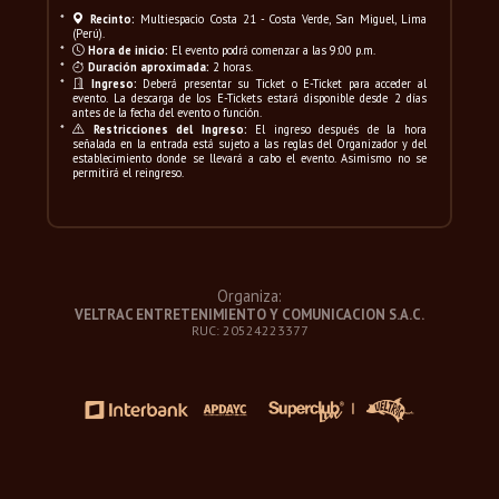
*
Recinto:
Multiespacio Costa 21 - Costa Verde, San Miguel, Lima
(Perú).
*
Hora de inicio:
El evento podrá comenzar a las 9:00 p.m.
*
Duración aproximada:
2 horas.
*
Ingreso:
Deberá presentar su Ticket o E-Ticket para acceder al
evento. La descarga de los E-Tickets estará disponible desde 2 días
antes de la fecha del evento o función.
*
Restricciones del Ingreso:
El ingreso después de la hora
señalada en la entrada está sujeto a las reglas del Organizador y del
establecimiento donde se llevará a cabo el evento. Asimismo no se
permitirá el reingreso.
Organiza:
VELTRAC ENTRETENIMIENTO Y COMUNICACION S.A.C.
RUC: 20524223377