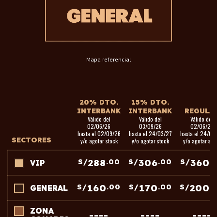
Mapa referencial
20% DTO.
15% DTO.
INTERBANK
INTERBANK
REGULA
Válido del
Válido del
Válido del
02/06/26
03/09/26
02/06/26
hasta el 02/09/26
hasta el 24/03/27
hasta el 24/03
SECTORES
y/o agotar stock
y/o agotar stock
y/o agotar sto
288
306
360
S/
.00
S/
.00
S/
.
VIP
160
170
200
S/
.00
S/
.00
S/
.
GENERAL
ZONA
----
----
----