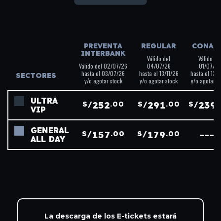
PREVENTA
REGULAR
CONAD
INTERBANK
Válido del
Válido de
Válido del 02/07/26
04/07/26
01/07/26
hasta el 03/07/26
hasta el 13/11/26
hasta el 13/1
SECTORES
y/o agotar stock
y/o agotar stock
y/o agotar s
ULTRA
252
291
239
S/
.00
S/
.00
S/
VIP
GENERAL
157
179
----
S/
.00
S/
.00
ALL DAY
La descarga de los E-tickets estará