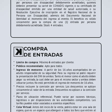
por personas con discapacidad debidamente acreditadas, quienes
conexión única entre el artista y su público,
deberán presentar su carné de CONADIS vigente, o su certificado de
discapacidad emitido por una entidad de salud autorizada, o su
convirtiéndose en uno de los eventos más
Resolución Ejecutiva de inscripción en el Registro Nacional de la
esperados del año dentro de la escena EDM.
Persona con Discapacidad; además del Documento Nacional de
Identidad al momento del ingreso al evento. El beneficio es válido
únicamente para la compra de una (1) entrada por persona
debidamente acreditada. Stock: 4 entradas.
COMPRA
DE ENTRADAS
*
Límite de compra:
Máximo
6
entradas por cliente.
*
Público recomendado:
Apto para todos.
*
Ingreso de menores:
A partir de los 16 años acompañados de un
adulto responsable de su seguridad. Para su ingreso se podrá requerir
la presentación del DNI de ambos. Tanto el menor como el adulto deben
pagar su entrada, la cual debe ser para el mismo sector y ambos deben
ubicarse juntos. No está permitido el ingreso de menores de 16 años.
*
Precios incluyen la comisión por servicio. Los descuentos se aplican
únicamente al valor de la entrada. Descuentos no aplican a la comisión
por servicio.
*
Plano de ubicación referencial. Puede variar por razones técnicas,
logísticas o por disposiciones de las autoridades competentes. Las
tarifas pueden estar asociadas a asientos específicos.
*
Cola Virtual:
Antes del inicio de la venta, podrás estar en una sala de
espera, que es un espacio que albergará a todos los fans que entren al