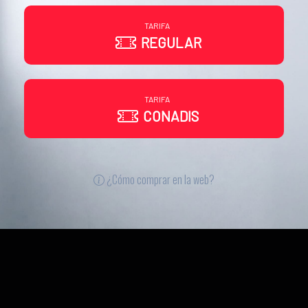
TARIFA
REGULAR
TARIFA
CONADIS
¿Cómo comprar en la web?