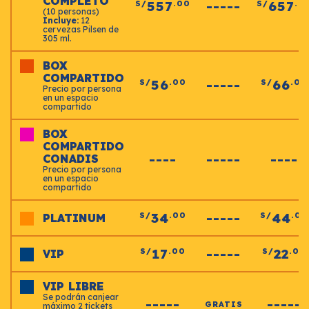
COMPLETO
557
-----
657
S/
.00
S/
.0
(10 personas)
Incluye:
12
cervezas Pilsen de
305 ml.
BOX
COMPARTIDO
56
-----
66
S/
.00
S/
.00
Precio por persona
en un espacio
compartido
BOX
COMPARTIDO
----
-----
----
CONADIS
Precio por persona
en un espacio
compartido
34
-----
44
S/
.00
S/
.00
PLATINUM
17
-----
22
S/
.00
S/
.00
VIP
VIP LIBRE
Se podrán canjear
-----
-----
GRATIS
máximo 2 tickets