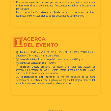
*
Precios incluyen la comisión por servicio. Los descuentos se aplican
únicamente al valor de la entrada. Descuentos no aplican a la comisión
por servicio.
*
Plano de ubicación referencial. Puede variar por razones técnicas,
logísticas o por disposiciones de las autoridades competentes.
ACERCA
DEL EVENTO
*
Recinto:
EXPLANADA 28 DE JULIO - CLUB LAWN TENNIS - Av.
Salaverry 744 - Jesús María, Lima Perú.
*
Hora de inicio:
El evento podrá comenzar a las 5:00 p.m.
*
Duración aproximada:
7 horas.
*
Ingreso:
Deberá presentar su Ticket o E-Ticket para acceder al
evento. La descarga de los E-Tickets estará disponible desde 2 días
antes de la fecha del evento o función.
*
Restricciones del Ingreso:
El ingreso después de la hora
señalada en la entrada está sujeto a las reglas del Organizador y del
establecimiento donde se llevará a cabo el evento.
Organiza: