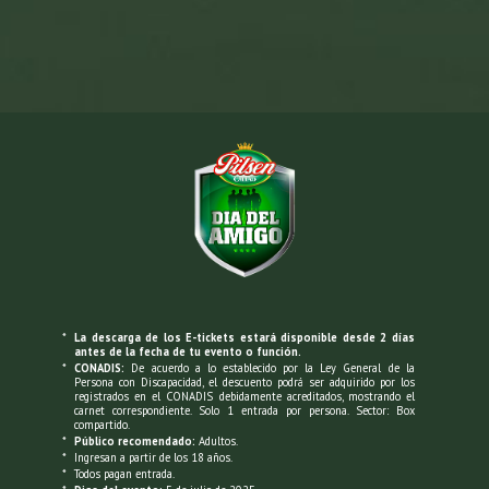
Además, disfruta un cartel de lujo con
presentaciones en vivo de Norlan (Ex 4 de
Cuba), Suu Rabanal, La Charanga Habanera, La
Gran Orquesta, La Primerísima y Engerberth
Tapia. Una noche llena de ritmo, sabor y
emoción te espera.
*
La descarga de los E-tickets estará disponible desde 2 días
antes de la fecha de tu evento o función.
*
CONADIS:
De acuerdo a lo establecido por la Ley General de la
Persona con Discapacidad, el descuento podrá ser adquirido por los
registrados en el CONADIS debidamente acreditados, mostrando el
carnet correspondiente. Solo 1 entrada por persona. Sector: Box
compartido.
*
Público recomendado:
Adultos.
*
Ingresan a partir de los 18 años.
*
Todos pagan entrada.