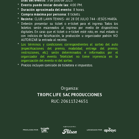
*
Dias del evento:
5 de julio de 2025.
*
Evento puede iniciar desde las:
4:00 PM.
*
Duración aproximada del evento:
8 horas.
*
Compra máxima por persona:
8 tickets.
*
Recinto:
CLUB LAWN TENNIS - AV. 28 DE JULIO 744 - JESÚS MARÍA.
*
Deberán presentar su ticket o e-ticket para el ingreso. Todos los
boletos serán escaneados al ingreso por medio de dispositivos
digitales. En caso que el ticket o e-ticket esté roto, en mal estado o
con indicios de falsificación, la producción u organizador podrán NO
AUTORIZAR la entrada al recinto.
*
Los términos y condiciones correspondientes al sorteo del auto
(especificaciones del premio, modalidad, entrega del premio,
restricciones, etc.) serán determinados e informados por el
organizador del evento. Teleticket no tiene injerencia en la
organización del evento ni del sorteo.
*
Precios incluyen comisión de ticketera e impuestos.
Organiza:
TROPIC LIFE SAC PRODUCCIONES
RUC: 20611324651