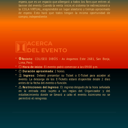
espera, que es un espacio que albergará a todos los fans que entren al
banner del evento. Cuando la venta inicie, el sistema te redireccionará a
la COLA VIRTUAL, asignándote un lugar aleatorio y tiempo aproximado
de espera. Esto hará que todos tengan la misma oportunidad de
compra, independiente.
ACERCA
DEL EVENTO
*
Recinto:
COLISEO DIBÓS - Av. Angamos Este 2681, San Borja,
Lima, Perú.
*
Hora de inicio:
El evento podrá comenzar a las 09:00 p.m.
*
Duración aproximada:
2 horas.
*
Ingreso:
Deberá presentar su Ticket o E-Ticket para acceder al
evento. La descarga de los E-Tickets estará disponible desde 2 días
antes de la fecha del evento o función.
*
Restricciones del Ingreso:
El ingreso después de la hora señalada
en la entrada está sujeto a las reglas del Organizador y del
establecimiento donde se llevará a cabo el evento. Asimismo no se
permitirá el reingreso.