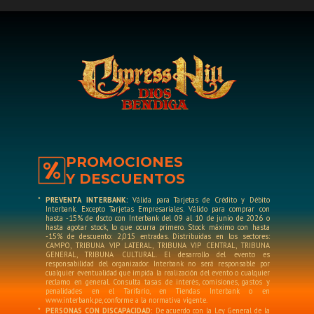
música latina; “Hits from the Bong”, un favorito
indiscutible de sus álbumes clásicos, entre otros.
El Latam Tour de Cypress Hill también servirá para
presentar “Dios Bendiga”, su nuevo disco de canciones en
español, con el que se reencuentran con la lengua que le
ha dado muchas satisfacciones en todos estos años. La
preventa de entradas para el show de Cypress Hill en el
Coliseo Dibós de San Borja iniciará este martes 9 de junio a
PROMOCIONES
través de Teleticket con un descuento del 15% con
Y DESCUENTOS
tarjetas de Interbank.
*
PREVENTA INTERBANK:
Válida para Tarjetas de Crédito y Débito
Interbank. Excepto Tarjetas Empresariales. Válido para comprar con
hasta -15% de dscto con Interbank del 09 al 10 de junio de 2026 o
hasta agotar stock, lo que ocurra primero. Stock máximo con hasta
-15% de descuento: 2,015 entradas. Distribuidas en los sectores:
CAMPO, TRIBUNA VIP LATERAL, TRIBUNA VIP CENTRAL, TRIBUNA
GENERAL, TRIBUNA CULTURAL. El desarrollo del evento es
responsabilidad del organizador. Interbank no será responsable por
cualquier eventualidad que impida la realización del evento o cualquier
reclamo en general. Consulta tasas de interés, comisiones, gastos y
penalidades en el Tarifario, en Tiendas Interbank o en
www.interbank.pe, conforme a la normativa vigente.
*
PERSONAS CON DISCAPACIDAD:
De acuerdo con la Ley General de la