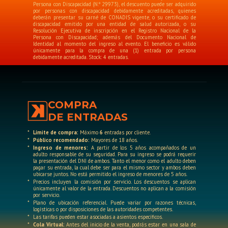
Persona con Discapacidad (N.º 29973), el descuento puede ser adquirido
por personas con discapacidad debidamente acreditadas, quienes
deberán presentar su carné de CONADIS vigente, o su certificado de
discapacidad emitido por una entidad de salud autorizada, o su
Resolución Ejecutiva de inscripción en el Registro Nacional de la
Persona con Discapacidad; además del Documento Nacional de
Identidad al momento del ingreso al evento. El beneficio es válido
únicamente para la compra de una (1) entrada por persona
debidamente acreditada. Stock: 4 entradas.
COMPRA
DE ENTRADAS
*
Límite de compra:
Máximo
6
entradas por cliente.
*
Público recomendado:
Mayores de 18 años.
*
Ingreso de menores:
A partir de los 5 años acompañados de un
adulto responsable de su seguridad. Para su ingreso se podrá requerir
la presentación del DNI de ambos. Tanto el menor como el adulto deben
pagar su entrada, la cual debe ser para el mismo sector y ambos deben
ubicarse juntos. No está permitido el ingreso de menores de 5 años.
*
Precios incluyen la comisión por servicio. Los descuentos se aplican
únicamente al valor de la entrada. Descuentos no aplican a la comisión
por servicio.
*
Plano de ubicación referencial. Puede variar por razones técnicas,
logísticas o por disposiciones de las autoridades competentes.
*
Las tarifas pueden estar asociadas a asientos específicos.
*
Cola Virtual:
Antes del inicio de la venta, podrás estar en una sala de