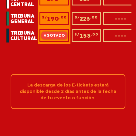
CENTRAL
TRIBUNA
190
223
----
S/
.00
S/
.00
GENERAL
TRIBUNA
130
153
----
S/
.00
S/
.00
CULTURAL
La descarga de los E-tickets estará
disponible desde 2 días antes de la fecha
de tu evento o función.