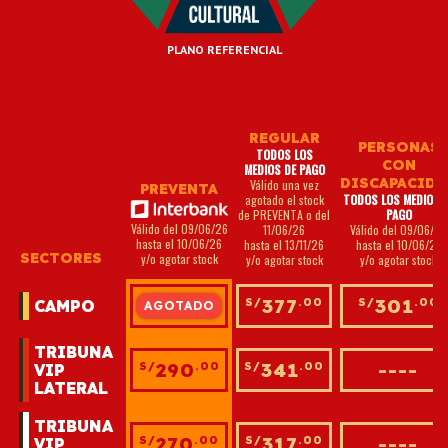
PLANO REFERENCIAL
REGULAR
PERSONAS
TODOS LOS
CON
MEDIOS DE PAGO
DISCAPACIDA
Válido una vez
PREVENTA
agotado el stock
TODOS LOS MEDIOS 
de PREVENTA o del
PAGO
Válido del 09/06/26
11/06/26
Válido del 09/06/26
hasta el 10/06/26
hasta el 13/11/26
hasta el 10/06/26
SECTORES
y/o agotar stock
y/o agotar stock
y/o agotar stock
320
377
301
S/
.00
S/
.00
S/
.00
CAMPO
TRIBUNA
290
341
----
S/
.00
S/
.00
VIP
LATERAL
TRIBUNA
270
317
----
S/
.00
S/
.00
VIP