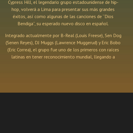
Cypress Hill, el legendario grupo estadounidense de hip-
hop, volverá a Lima para presentar sus más grandes
éxitos, así como algunas de las canciones de “Dios
Bendiga”, su esperado nuevo disco en español.
Integrado actualmente por B-Real (Louis Freese), Sen Dog
(Senen Reyes), DJ Muggs (Lawrence Muggerud) y Eric Bobo
(Eric Correa), el grupo fue uno de los primeros con raíces
latinas en tener reconocimiento mundial, llegando a
vender más de 20 millones de discos desde el inicio de su
exitosa carrera. Se le considera entre los principales
precursores del hip-hop de la Costa Oeste y del hip-hop de
la década de 1990.
A lo largo de sus más de 30 años de trayectoria, el grupo
ha logrado diversos éxitos, como “Insane in the Brain” (y su
versión en español “Loco en el Coco”), que es hasta hoy su
más grande suceso musical. Asimismo, “How I Could Just
Kill A Man”, uno de sus primeros grandes clásicos; “Tequila
Sunrise”, poseedor de un ritmo suave influenciado por la