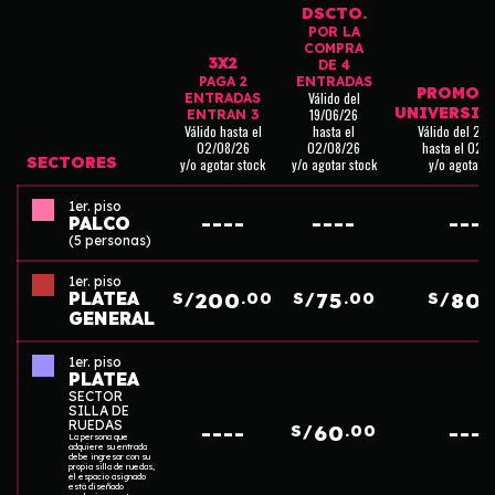
DSCTO.
POR LA
COMPRA
3X2
DE 4
PAGA 2
ENTRADAS
PROMOC
Válido del
ENTRADAS
UNIVERSIT
19/06/26
ENTRAN 3
Válido hasta el
hasta el
Válido del 25
02/08/26
02/08/26
hasta el 02/
SECTORES
y/o agotar stock
y/o agotar stock
y/o agotar s
1er. piso
----
----
----
PALCO
(5 personas)
1er. piso
PLATEA
200
75
80
S/
.00
S/
.00
S/
.
GENERAL
1er. piso
PLATEA
SECTOR
SILLA DE
RUEDAS
----
60
----
S/
.00
La persona que
adquiere su entrada
debe ingresar con su
propia silla de ruedas,
el espacio asignado
está diseñado