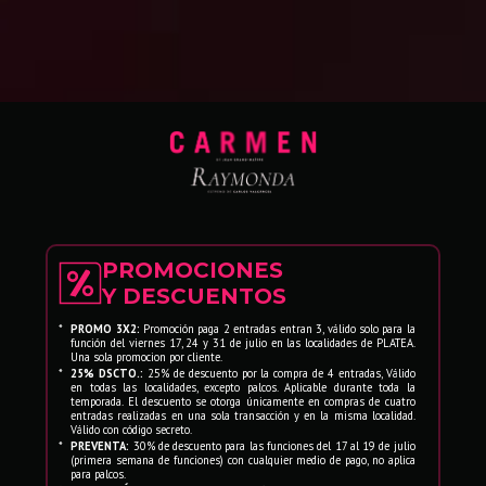
libre y seductora, cuyo espíritu indomable
desencadena un trágico destino. A través de
una coreografía vibrante y expresiva, este
ballet transmite toda la fuerza, el carácter y
la sensualidad de la tradición española.
Por su parte, Raymonda, basada en la obra
original con música de Alexander Glazunov y
coreografía en estreno de Carlos Valcárcel,
destaca por su refinamiento y exigencia
técnica. Esta suite reúne algunos de los
momentos más brillantes del ballet clásico,
PROMOCIONES
con variaciones llenas de precisión, elegancia
Y DESCUENTOS
y complejidad que representan un verdadero
*
PROMO 3X2:
Promoción paga 2 entradas entran 3, válido solo para la
reto para los intérpretes.
función del viernes 17, 24 y 31 de julio en las localidades de PLATEA.
Una sola promocion por cliente.
Interpretadas por el Ballet Municipal de Lima,
*
25% DSCTO.:
25% de descuento por la compra de 4 entradas, Válido
en todas las localidades, excepto palcos. Aplicable durante toda la
estas producciones ofrecen un contraste
temporada. El descuento se otorga únicamente en compras de cuatro
entradas realizadas en una sola transacción y en la misma localidad.
fascinante entre la intensidad de Carmen y la
Válido con código secreto.
sofisticación de Raymonda, transportando al
*
PREVENTA:
30% de descuento para las funciones del 17 al 19 de julio
(primera semana de funciones) con cualquier medio de pago, no aplica
espectador a universos escénicos llenos de
para palcos.