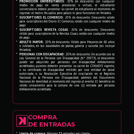
emoción, belleza y excelencia artística.
*
PROMOCIÓN UNIVERSITARIOS:
20% de descuento con cualquier
medio de pago en venta presencial o virtual, el estudiante
universitario deberá presentar su carnet de estudiante al momento de
No se pierda esta imperdible temporada que
ingresar al teatro. No aplica para palcos ni para funciones en feriados.
*
SUSCRIPTORES EL COMERCIO:
20% de descuento. Descuento válido
celebra la riqueza del ballet clásico y
para suscriptores del Diario El Comercio, valido con cualquier medio de
pago.
continúa cautivando a públicos de todas las
*
SUSCRIPTORES REVISTA COSAS:
20% de descuento. Descuento
generaciones.
válido para suscriptores de la Revista Cosas, valido con cualquier medio
de pago.
*
ADULTO MAYOR:
20% de descuento. Válido para Mayores de 60 años
o Jubilados, en las localidades de platea, galería y cazuela (no incluye
feriados).
*
PERSONAS CON DISCAPACIDAD:
20% de descuento. De acuerdo con la
Ley General de la Persona con Discapacidad (N.º 29973), el descuento
puede ser adquirido por personas con discapacidad debidamente
acreditadas, quienes deberán presentar su carné de CONADIS vigente,
o su certificado de discapacidad emitido por una entidad de salud
autorizada, o su Resolución Ejecutiva de inscripción en el Registro
Nacional de la Persona con Discapacidad; además del Documento
Nacional de Identidad al momento del ingreso al evento. El beneficio es
válido únicamente para la compra de una (1) entrada por persona
debidamente acreditada.
COMPRA
DE ENTRADAS
*
Límite de compra:
Máximo
12
entradas por cliente.