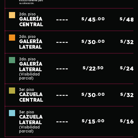
exclusivamente para
su colocación.
2do. piso
GALERÍA
----
45
48
S/
.00
S/
.
CENTRAL
2do. piso
GALERÍA
----
30
32
S/
.00
S/
.
LATERAL
2do. piso
GALERÍA
----
22
24
S/
.50
S/
.
LATERAL
(Visibilidad
parcial)
3er. piso
CAZUELA
----
30
32
S/
.00
S/
.
CENTRAL
3er. piso
CAZUELA
----
15
16
S/
.00
S/
.
LATERAL
(Visibilidad
parcial)