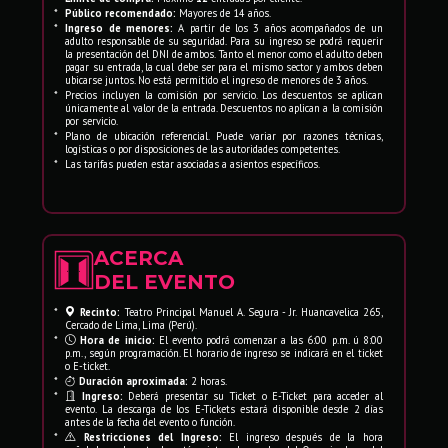
*
Público recomendado:
Mayores de 14 años.
*
Ingreso de menores:
A partir de los 3 años acompañados de un
adulto responsable de su seguridad. Para su ingreso se podrá requerir
la presentación del DNI de ambos. Tanto el menor como el adulto deben
pagar su entrada, la cual debe ser para el mismo sector y ambos deben
ubicarse juntos. No está permitido el ingreso de menores de 3 años.
*
Precios incluyen la comisión por servicio. Los descuentos se aplican
únicamente al valor de la entrada. Descuentos no aplican a la comisión
por servicio.
*
Plano de ubicación referencial. Puede variar por razones técnicas,
logísticas o por disposiciones de las autoridades competentes.
*
Las tarifas pueden estar asociadas a asientos específicos.
ACERCA
DEL EVENTO
*
Recinto:
Teatro Principal Manuel A. Segura - Jr. Huancavelica 265,
Cercado de Lima, Lima (Perú).
*
Hora de inicio:
El evento podrá comenzar a las 6:00 p.m. ú 8:00
p.m., según programación. El horario de ingreso se indicará en el ticket
o E-ticket.
*
Duración aproximada:
2 horas.
*
Ingreso:
Deberá presentar su Ticket o E-Ticket para acceder al
evento. La descarga de los E-Tickets estará disponible desde 2 días
antes de la fecha del evento o función.
*
Restricciones del Ingreso:
El ingreso después de la hora