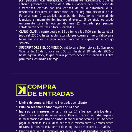
por personas con discapacidad debidamente acreditadas, quienes
deberán presentar su carné de CONADIS vigente, o su certificado de
discapacidad emitido por una entidad de salud autorizada, o su
Resolución Ejecutiva de inscripción en el Registro Nacional de la
Persona con Discapacidad; además del Documento Nacional de
Identidad al momento del ingreso al evento. El beneficio es válido
únicamente para la compra de una (1) entrada por persona
debidamente acreditada. Stock: 2 entradas.
*
CLARO CLUB:
Vigente desde el 16 de junio a las 5:00 p.m. hasta el 18
julio del 2026 o hasta agotar stock, lo que ocurra primero. Válido para
todos los medios de pago. Aplica únicamente ingresando el código
secreto.
*
SUSCRIPTORES EL COMERCIO:
Válido para Suscriptores El Comercio.
Vigente del 16 de junio a las 5:00 p.m. hasta el 18 julio del 2026 o
hasta agotar stock, lo que ocurra primero. Stock: 200 entradas. Aplica
para todos los medios de pago.
COMPRA
DE ENTRADAS
*
Límite de compra:
Máximo
6
entradas por cliente.
*
Público recomendado:
Mayores de 14 años.
*
Ingreso de menores:
A partir de los 14 años acompañados de un
adulto responsable de su seguridad. Para su ingreso se podrá requerir
la presentación del DNI de ambos. Tanto el menor como el adulto deben
pagar su entrada, la cual debe ser para el mismo sector y ambos deben
ubicarse juntos. No está permitido el ingreso de menores de 14 años.
*
Precios incluyen la comisión por servicio. Los descuentos se aplican