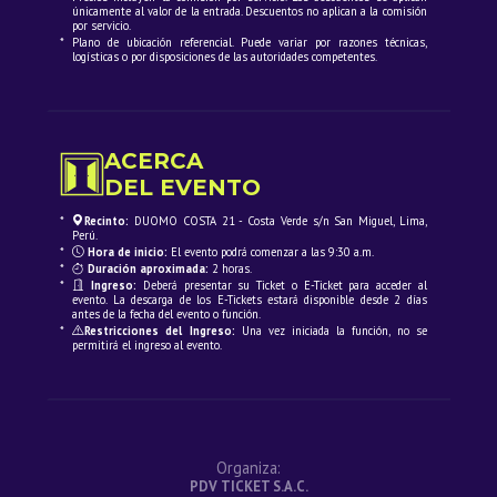
únicamente al valor de la entrada. Descuentos no aplican a la comisión
por servicio.
*
Plano de ubicación referencial. Puede variar por razones técnicas,
logísticas o por disposiciones de las autoridades competentes.
ACERCA
DEL EVENTO
*
Recinto:
DUOMO COSTA 21 - Costa Verde s/n San Miguel, Lima,
Perú.
*
Hora de inicio:
El evento podrá comenzar a las 9:30 a.m.
*
Duración aproximada:
2 horas.
*
Ingreso:
Deberá presentar su Ticket o E-Ticket para acceder al
evento. La descarga de los E-Tickets estará disponible desde 2 días
antes de la fecha del evento o función.
*
Restricciones del Ingreso:
Una vez iniciada la función, no se
permitirá el ingreso al evento.
Organiza:
PDV TICKET S.A.C.