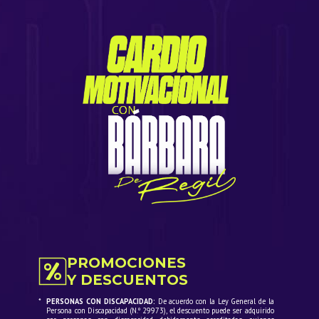
Rosario Tijeras, promete una mañana llena de energía y
algo importante la cercanía de Barbara con el público,
donde podrás conocerla de cerca y tener una rutina de
cardio importante.
Los esperamos este 18 de Julio en Costa 21 para vivir un
momento inolvidable.
PROMOCIONES
Y DESCUENTOS
*
PERSONAS CON DISCAPACIDAD:
De acuerdo con la Ley General de la
Persona con Discapacidad (N.º 29973), el descuento puede ser adquirido