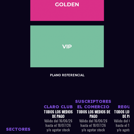
PLANO REFERENCIAL
SUSCRIPTORES
CLARO CLUB
EL COMERCIO
REGUL
TODOS LOS MEDIOS
TODOS LOS MEDIOS DE
TODOS LOS M
DE PAGO
PAGO
DE PAG
Válido del 16/06/26
Válido del 16/06/26
Válido del 08
hasta el 18/07/26
hasta el 18/07/26
hasta el 18/
SECTORES
y/o agotar stock
y/o agotar stock
y/o agotar 