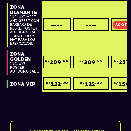
ZONA
DIAMANTE
INCLUYE MEET
AND GREET CON
----
----
399
S/
BARBARA DE
REGIL, POSTER
AUTOGRAFIADO,
TOMATODO Y
MAT PARA LOS
EJERCICIOS.
ZONA
GOLDEN
209
209
257
S/
.00
S/
.00
S/
INCLUYE
POSTER
AUTOGRAFIADO.
122
122
150
S/
.00
S/
.00
S/
ZONA VIP